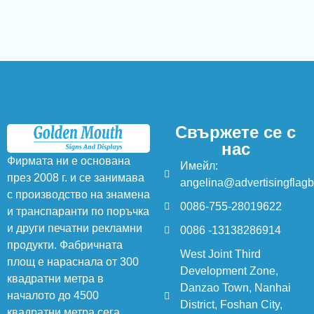
Свържете се с
нас
Фирмата ни е основана
Имейл:
през 2008 г. и се занимава
angelina@advertisingflag
с производство на знамена
0086-755-28019622
и транспаранти по поръчка
и други печатни рекламни
0086 -13138286914
продукти. Фабричната
West Joint Third
площ е нараснала от 300
Development Zone,
квадратни метра в
Danzao Town, Nanhai
началото до 4500
District, Foshan City,
квадратни метра сега.