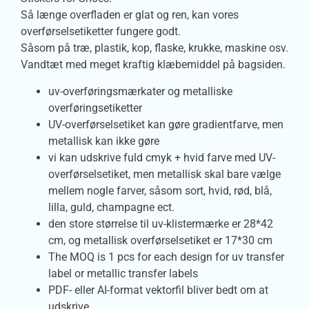
Så længe overfladen er glat og ren, kan vores
overførselsetiketter fungere godt.
Såsom på træ, plastik, kop, flaske, krukke, maskine osv.
Vandtæt med meget kraftig klæbemiddel på bagsiden.
uv-overføringsmærkater og metalliske
overføringsetiketter
UV-overførselsetiket kan gøre gradientfarve, men
metallisk kan ikke gøre
vi kan udskrive fuld cmyk + hvid farve med UV-
overførselsetiket, men metallisk skal bare vælge
mellem nogle farver, såsom sort, hvid, rød, blå,
lilla, guld, champagne ect.
den store størrelse til uv-klistermærke er 28*42
cm, og metallisk overførselsetiket er 17*30 cm
The MOQ is 1 pcs for each design for uv transfer
label or metallic transfer labels
PDF- eller AI-format vektorfil bliver bedt om at
udskrive