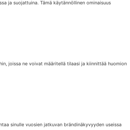
vissa ja suojattuina. Tämä käytännöllinen ominaisuus
n, joissa ne voivat määritellä tilaasi ja kiinnittää huomion
 antaa sinulle vuosien jatkuvan brändinäkyvyyden useissa