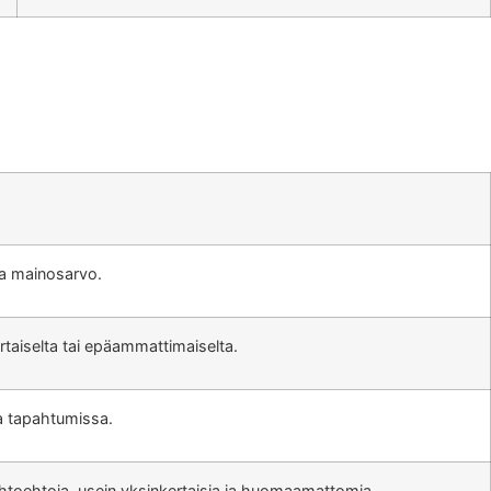
 ja mainosarvo.
rtaiselta tai epäammattimaiselta.
sa tapahtumissa.
aihtoehtoja, usein yksinkertaisia ja huomaamattomia.