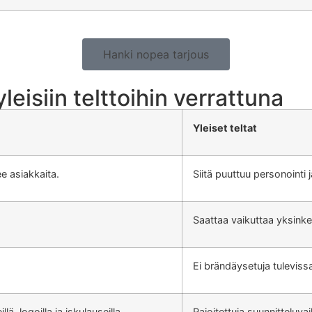
Hanki nopea tarjous
eisiin telttoihin verrattuna
Yleiset teltat
e asiakkaita.
Siitä puuttuu personointi
.
Saattaa vaikuttaa yksinke
Ei brändäysetuja tulevis
ä, logoilla ja iskulauseilla.
Rajoitettuja suunnitteluv