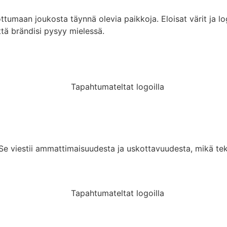
tumaan joukosta täynnä olevia paikkoja. Eloisat värit ja logo
ttä brändisi pysyy mielessä.
en. Se viestii ammattimaisuudesta ja uskottavuudesta, mikä t