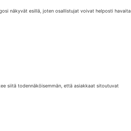
si näkyvät esillä, joten osallistujat voivat helposti havaita
ekee siitä todennäköisemmän, että asiakkaat sitoutuvat