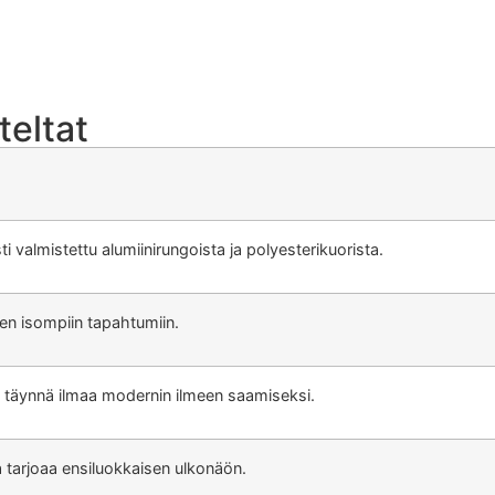
teltat
ti valmistettu alumiinirungoista ja polyesterikuorista.
nen isompiin tapahtumiin.
a; täynnä ilmaa modernin ilmeen saamiseksi.
ka tarjoaa ensiluokkaisen ulkonäön.