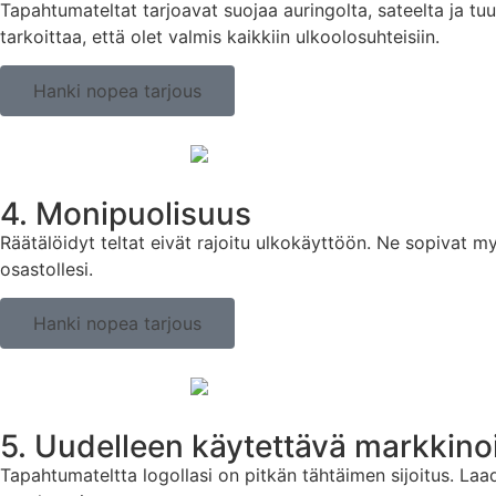
Tapahtumateltat tarjoavat suojaa auringolta, sateelta ja tuu
tarkoittaa, että olet valmis kaikkiin ulkoolosuhteisiin.
Hanki nopea tarjous
4. Monipuolisuus
Räätälöidyt teltat eivät rajoitu ulkokäyttöön. Ne sopivat my
osastollesi.
Hanki nopea tarjous
5. Uudelleen käytettävä markkinoi
Tapahtumateltta logollasi on pitkän tähtäimen sijoitus. La