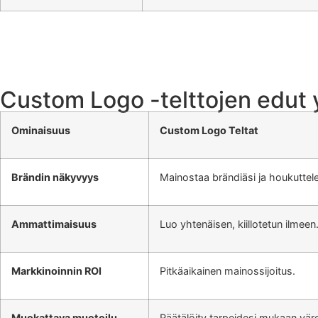
Custom Logo -telttojen edut yl
Ominaisuus
Custom Logo Teltat
Brändin näkyvyys
Mainostaa brändiäsi ja houkuttele
Ammattimaisuus
Luo yhtenäisen, kiillotetun ilmeen
Markkinoinnin ROI
Pitkäaikainen mainossijoitus.
Muokattava muotoilu
Räätälöity tarpeidesi mukaan väreill