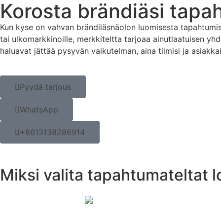
Korosta brändiäsi tapaht
Kun kyse on vahvan brändiläsnäolon luomisesta tapahtumissa
tai ulkomarkkinoille, merkkiteltta tarjoaa ainutlaatuisen y
haluavat jättää pysyvän vaikutelman, aina tiimisi ja asiak
Pyydä tarjous
WhatsApp
+8613138286914
Miksi valita tapahtumateltat l