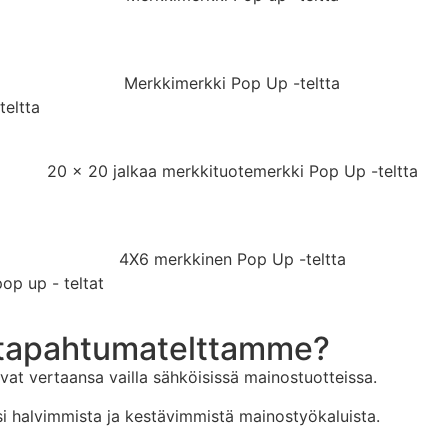
teltta
p up - teltat
t tapahtumatelttamme?
t vertaansa vailla sähköisissä mainostuotteissa.
ksi halvimmista ja kestävimmistä mainostyökaluista.