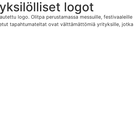
ksilölliset logot
tettu logo. Olitpa perustamassa messuille, festivaaleille
etut tapahtumateltat ovat välttämättömiä yrityksille, jotka