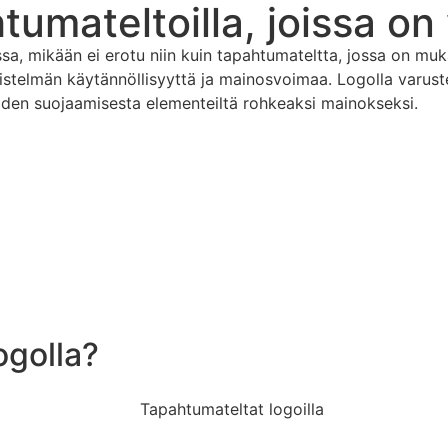
umateltoilla, joissa on y
, mikään ei erotu niin kuin tapahtumateltta, jossa on mukau
hdistelmän käytännöllisyyttä ja mainosvoimaa. Logolla varust
kaiden suojaamisesta elementeiltä rohkeaksi mainokseksi.
ogolla?