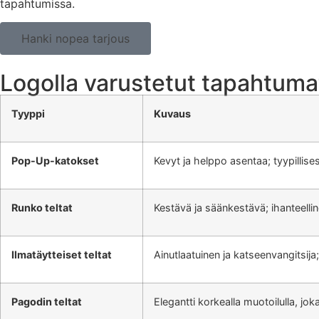
tapahtumissa.
Hanki nopea tarjous
Logolla varustetut tapahtuma
Tyyppi
Kuvaus
Pop-Up-katokset
Kevyt ja helppo asentaa; tyypillises
Runko teltat
Kestävä ja säänkestävä; ihanteelli
Ilmatäytteiset teltat
Ainutlaatuinen ja katseenvangitsij
Pagodin teltat
Elegantti korkealla muotoilulla, jo