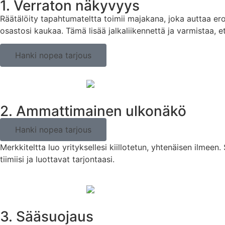
1. Verraton näkyvyys
Räätälöity tapahtumateltta toimii majakana, joka auttaa erot
osastosi kaukaa. Tämä lisää jalkaliikennettä ja varmistaa, e
Hanki nopea tarjous
2. Ammattimainen ulkonäkö
Hanki nopea tarjous
Merkkiteltta luo yrityksellesi kiillotetun, yhtenäisen ilme
tiimiisi ja luottavat tarjontaasi.
3. Sääsuojaus