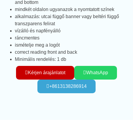
and bottom
mindkét oldalon ugyanazok a nyomtatott színek
alkalmazás: utcai függő banner vagy beltéri függő
transzparens felirat
vízálló és napfényálló
ráncmentes
ismételje meg a logót
correct reading front and back
Minimális rendelés: 1 db
Kérjen árajánlatot
WhatsApp
+8613138286914