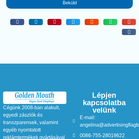
Beküld
Lépjen
kapcsolatba
Cégünk 2008-ban alakult,
velünk
egyedi zászlók és
E-mail:
transzparensek, valamint
angelina@advertisingflag
egyéb nyomtatott
0086-755-28019622
reklámtermékek gyártásával