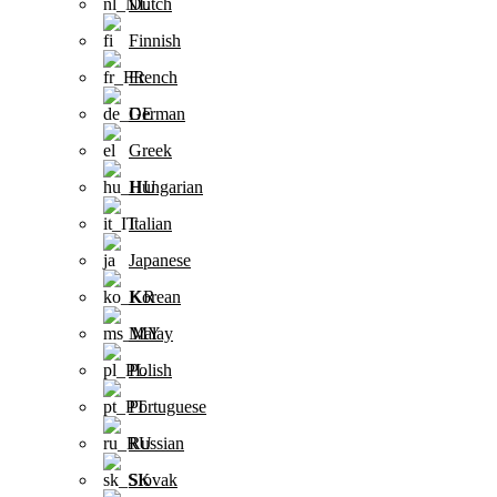
Dutch
Finnish
French
German
Greek
Hungarian
Italian
Japanese
Korean
Malay
Polish
Portuguese
Russian
Slovak