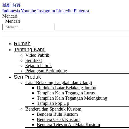
跳到内容
Indonesia
Youtube
Instagram
Linkedin
Pinterest
Mencari
Mencari
Rumah
Tentang Kami
Video Pabrik
Sertifikat
Sejarah Pabrik
Pelanggan Berkunjung
Seri Produk
Latar Belakang Langkah dan Ulangi
Dudukan Latar Belakang Jumbo
Tampilan Kain Tegangan Lurus
Tampilan Kain Tegangan Melengkung
Tampilan Pop Up
Bendera dan Spanduk Kustom
Bendera Bulu Kustom
Bendera Cetak Kustom
Bendera Tetesan Air Mata Kustom