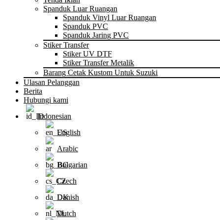
Spanduk Luar Ruangan
Spanduk Vinyl Luar Ruangan
Spanduk PVC
Spanduk Jaring PVC
Stiker Transfer
Stiker UV DTF
Stiker Transfer Metalik
Barang Cetak Kustom Untuk Suzuki
Ulasan Pelanggan
Berita
Hubungi kami
Indonesian
English
Arabic
Bulgarian
Czech
Danish
Dutch