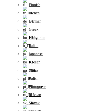
Finnish
French
German
Greek
Hungarian
Italian
Japanese
Korean
Malay
Polish
Portuguese
Russian
Slovak