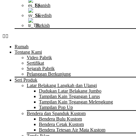
Spanish
Swedish
Turkish
Rumah
Tentang Kami
Video Pabrik
Sertifikat
Sejarah Pabrik
Pelanggan Berkunjung
Seri Produk
Latar Belakang Langkah dan Ulangi
Dudukan Latar Belakang Jumbo
Tampilan Kain Tegangan Lurus
Tampilan Kain Tegangan Melengkung
Tampilan Pop Up
Bendera dan Spanduk Kustom
Bendera Bulu Kustom
Bendera Cetak Kustom
Bendera Tetesan Air Mata Kustom
Tenda Iklan