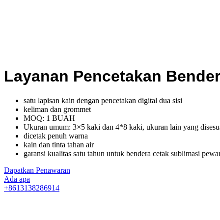
Layanan Pencetakan Bende
satu lapisan kain dengan pencetakan digital dua sisi
keliman dan grommet
MOQ: 1 BUAH
Ukuran umum: 3×5 kaki dan 4*8 kaki, ukuran lain yang dises
dicetak penuh warna
kain dan tinta tahan air
garansi kualitas satu tahun untuk bendera cetak sublimasi pew
Dapatkan Penawaran
Ada apa
+8613138286914