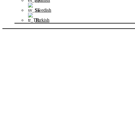
Spanish
Swedish
Turkish
PERTANYAAN