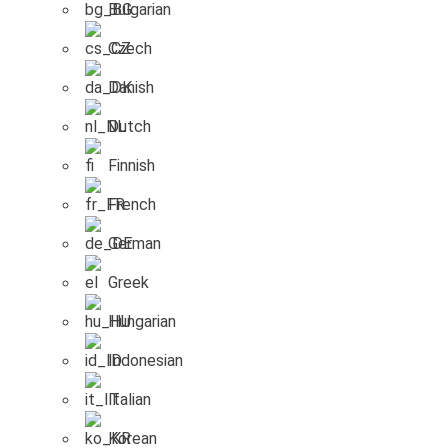
Bulgarian
Czech
Danish
Dutch
Finnish
French
German
Greek
Hungarian
Indonesian
Italian
Korean