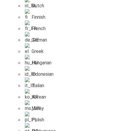
Dutch
Finnish
French
German
Greek
Hungarian
Indonesian
Italian
Korean
Malay
Polish