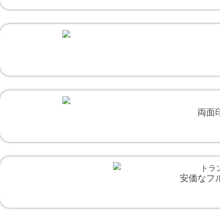
両面
安価なフ