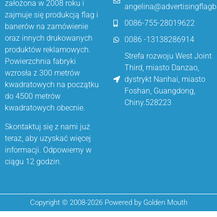
założona w 2008 roku i
angelina@advertisingflag
zajmuje się produkcją flag i
0086-755-28019622
banerów na zamówienie
oraz innych drukowanych
0086 -13138286914
produktów reklamowych.
Strefa rozwoju West Joint
Powierzchnia fabryki
Third, miasto Danzao,
wzrosła z 300 metrów
dystrykt Nanhai, miasto
kwadratowych na początku
Foshan, Guangdong,
do 4500 metrów
Chiny.528223
kwadratowych obecnie.
Skontaktuj się z nami już
teraz, aby uzyskać więcej
informacji. Odpowiemy w
ciągu 12 godzin.
Copyright © 2008-2026 Powered by Golden Mouth