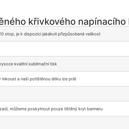
ěného křivkového napínacího 
20 stop, je k dispozici jakákoli přizpůsobená velikost
o vysoce kvalitní sublimační tisk
nkoust a naši potištěnou látku lze prát
ozadí, můžeme poskytnout pouze tištěný kryt banneru