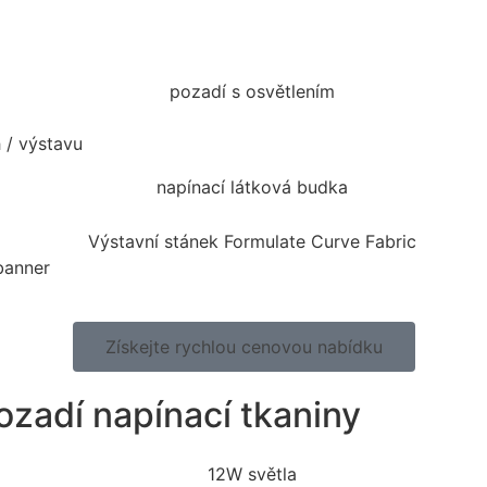
h / výstavu
 banner
Získejte rychlou cenovou nabídku
pozadí napínací tkaniny