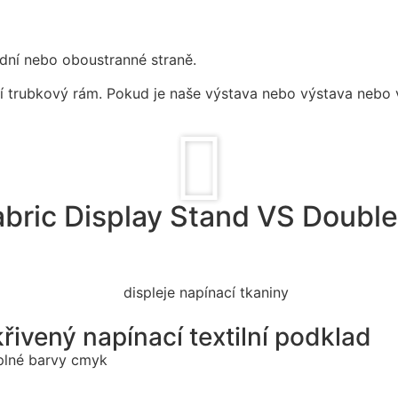
ední nebo oboustranné straně.
í trubkový rám. Pokud je naše výstava nebo výstava nebo 
abric Display Stand VS Double
řivený napínací textilní podklad
é plné barvy cmyk