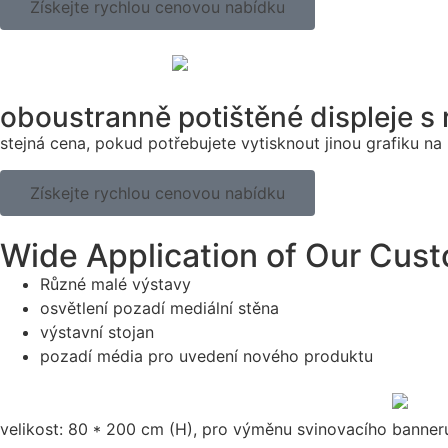
Získejte rychlou cenovou nabídku
oboustranně potištěné displeje s
stejná cena, pokud potřebujete vytisknout jinou grafiku na 
Získejte rychlou cenovou nabídku
Wide Application of Our Cust
Různé malé výstavy
osvětlení pozadí mediální stěna
výstavní stojan
pozadí média pro uvedení nového produktu
velikost: 80 * 200 cm (H), pro výměnu svinovacího banneru