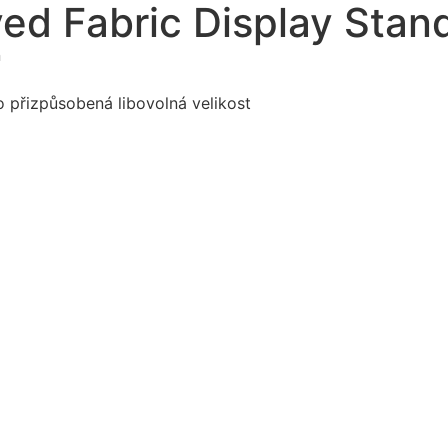
ed Fabric Display Stan
n
o přizpůsobená libovolná velikost