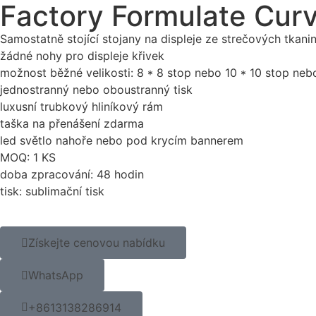
Factory Formulate Curv
Samostatně stojící stojany na displeje ze strečových tkani
žádné nohy pro displeje křivek
možnost běžné velikosti: 8 * 8 stop nebo 10 * 10 stop neb
jednostranný nebo oboustranný tisk
luxusní trubkový hliníkový rám
taška na přenášení zdarma
led světlo nahoře nebo pod krycím bannerem
MOQ: 1 KS
doba zpracování: 48 hodin
tisk: sublimační tisk
Získejte cenovou nabídku
WhatsApp
+8613138286914