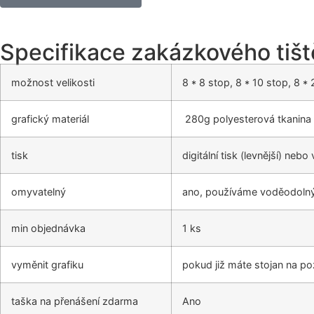
Specifikace zakázkového tišt
možnost velikosti
8 * 8 stop, 8 * 10 stop, 8 * 
grafický materiál
280g polyesterová tkanina
tisk
digitální tisk (levnější) neb
omyvatelný
ano, používáme voděodolný i
min objednávka
1 ks
vyměnit grafiku
pokud již máte stojan na p
taška na přenášení zdarma
Ano