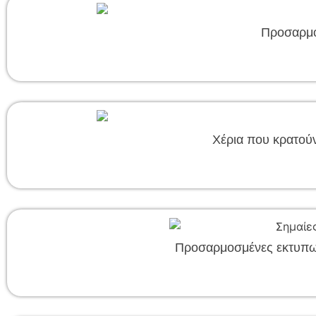
Προσαρμο
Χέρια που κρατούν
Προσαρμοσμένες εκτυπω