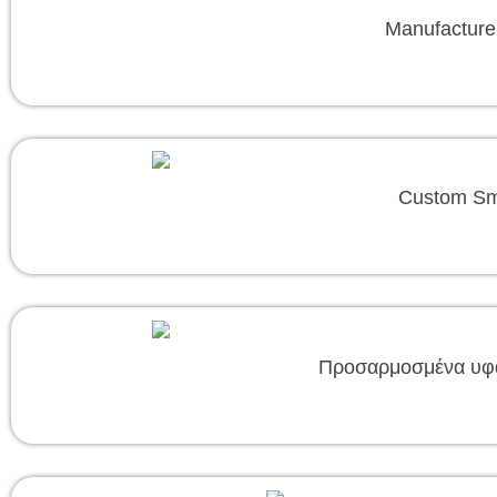
Manufacture
Custom Sm
Προσαρμοσμένα υφα