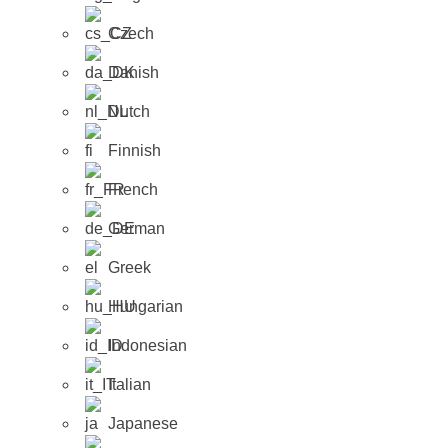
Czech
Danish
Dutch
Finnish
French
German
Greek
Hungarian
Indonesian
Italian
Japanese