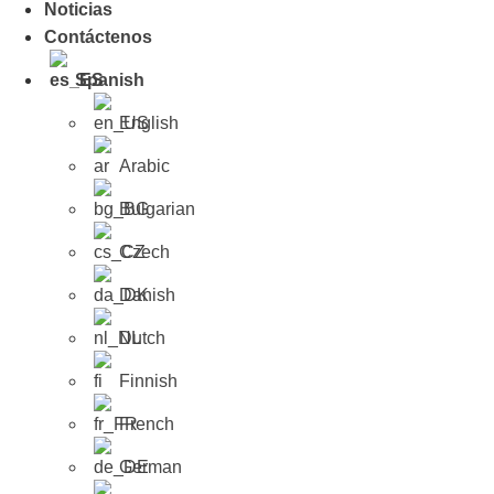
Noticias
Contáctenos
Spanish
English
Arabic
Bulgarian
Czech
Danish
Dutch
Finnish
French
German