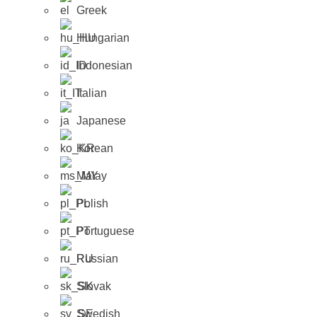
Greek
Hungarian
Indonesian
Italian
Japanese
Korean
Malay
Polish
Portuguese
Russian
Slovak
Swedish