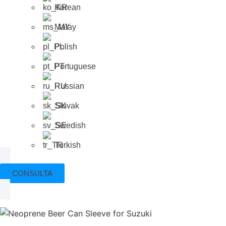
Korean
Malay
Polish
Portuguese
Russian
Slovak
Swedish
Turkish
CONSULTA