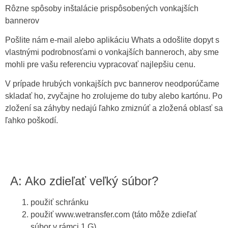
Rôzne spôsoby inštalácie prispôsobených vonkajších
bannerov
Pošlite nám e-mail alebo aplikáciu Whats a odošlite dopyt s
vlastnými podrobnosťami o vonkajších banneroch, aby sme
mohli pre vašu referenciu vypracovať najlepšiu cenu.
V prípade hrubých vonkajších pvc bannerov neodporúčame
skladať ho, zvyčajne ho zrolujeme do tuby alebo kartónu. Po
zložení sa záhyby nedajú ľahko zmiznúť a zložená oblasť sa
ľahko poškodí.
A: Ako zdieľať veľký súbor?
použiť schránku
použiť www.wetransfer.com (táto môže zdieľať
súbor v rámci 1 G)