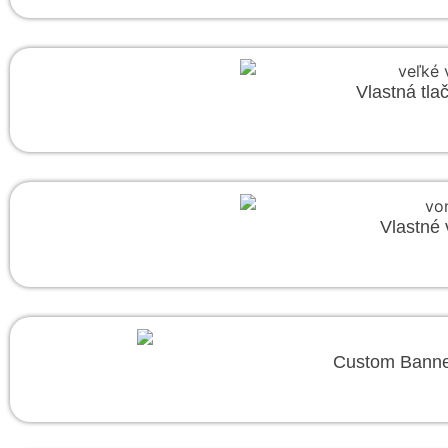
Vlastná tla
Vlastné 
Custom Banner