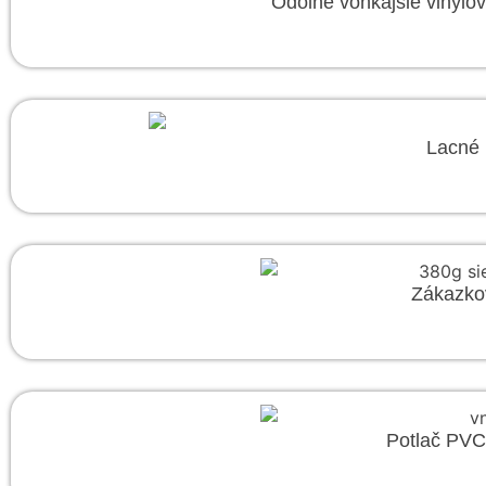
Odolné vonkajšie vinylo
Lacné 
Zákazko
Potlač PVC