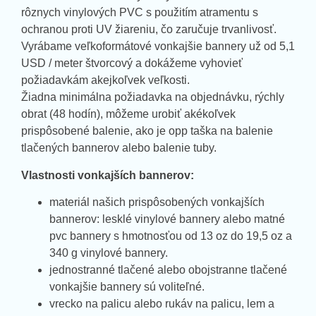
rôznych vinylových PVC s použitím atramentu s
ochranou proti UV žiareniu, čo zaručuje trvanlivosť.
Vyrábame veľkoformátové vonkajšie bannery už od 5,1
USD / meter štvorcový a dokážeme vyhovieť
požiadavkám akejkoľvek veľkosti.
Žiadna minimálna požiadavka na objednávku, rýchly
obrat (48 hodín), môžeme urobiť akékoľvek
prispôsobené balenie, ako je opp taška na balenie
tlačených bannerov alebo balenie tuby.
Vlastnosti vonkajších bannerov:
materiál našich prispôsobených vonkajších
bannerov: lesklé vinylové bannery alebo matné
pvc bannery s hmotnosťou od 13 oz do 19,5 oz a
340 g vinylové bannery.
jednostranné tlačené alebo obojstranne tlačené
vonkajšie bannery sú voliteľné.
vrecko na palicu alebo rukáv na palicu, lem a