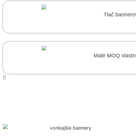
Tlač bannerov
Malé MOQ vlastné