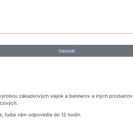
Odoslať
výrobou zákazkových vlajok a bannerov a iných produktov 
rcových.
az, ľudia vám odpovedia do 12 hodín.