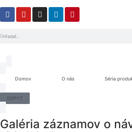
Domov
O nás
Séria produ
DOPYT
Galéria záznamov o ná