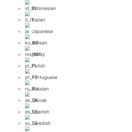
Indonesian
Italian
Japanese
Korean
Malay
Polish
Portuguese
Russian
Slovak
Spanish
Swedish