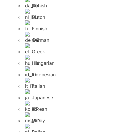
Danish
Dutch
Finnish
German
Greek
Hungarian
Indonesian
Italian
Japanese
Korean
Malay