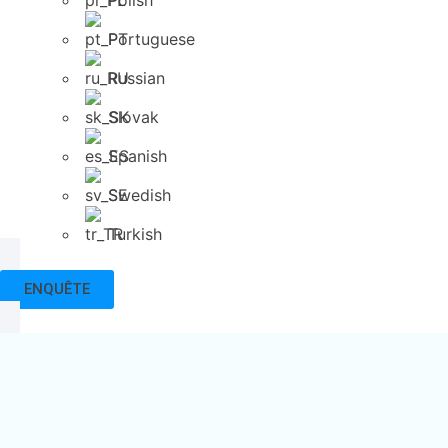
Polish
Portuguese
Russian
Slovak
Spanish
Swedish
Turkish
ENQUÊTE