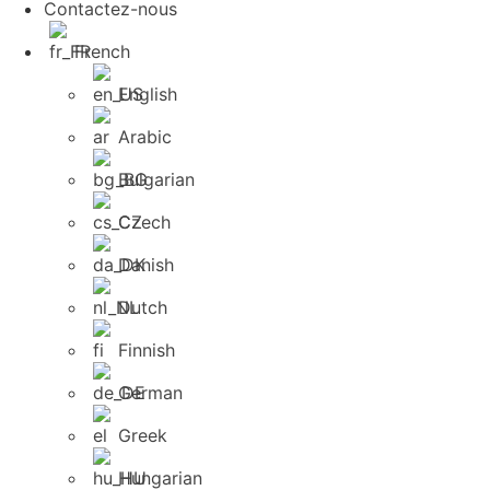
Contactez-nous
French
English
Arabic
Bulgarian
Czech
Danish
Dutch
Finnish
German
Greek
Hungarian