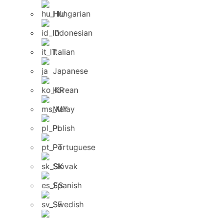
Hungarian
Indonesian
Italian
Japanese
Korean
Malay
Polish
Portuguese
Slovak
Spanish
Swedish