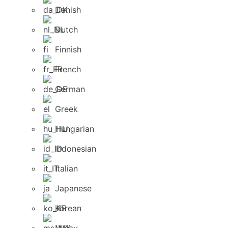
Danish
Dutch
Finnish
French
German
Greek
Hungarian
Indonesian
Italian
Japanese
Korean