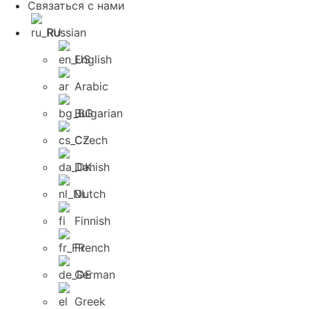
Связаться с нами
Russian
English
Arabic
Bulgarian
Czech
Danish
Dutch
Finnish
French
German
Greek