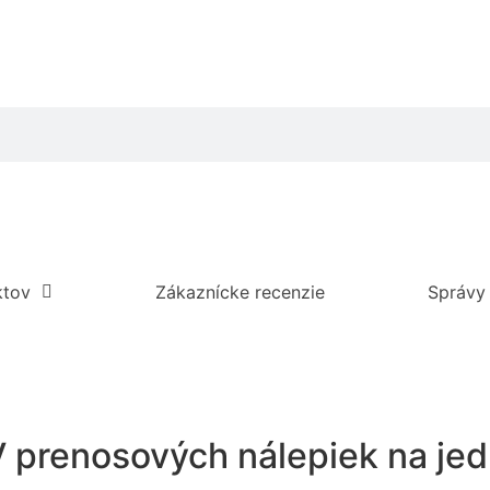
ktov
Zákaznícke recenzie
Správy
V prenosových nálepiek na j