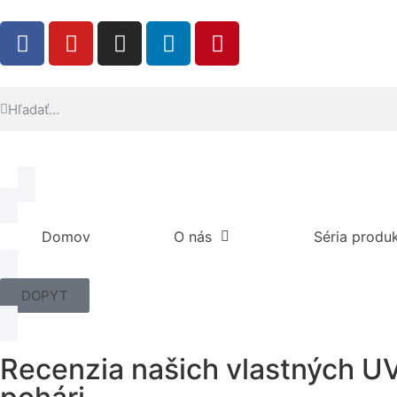
Domov
O nás
Séria produ
DOPYT
Recenzia našich vlastných U