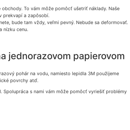
é obchody. To vám môže pomôcť ušetriť náklady. Naše
v prekvapí a zapôsobí.
pnete, bude tam vždy, veľmi pevný. Nebude sa deformovať.
a nízku cenu.
 na jednorazovom papierovom
norazový pohár na vodu, namiesto lepidla 3M použijeme
mické povrchy atď.
diel. Spolupráca s nami vám môže pomôcť vyriešiť problémy