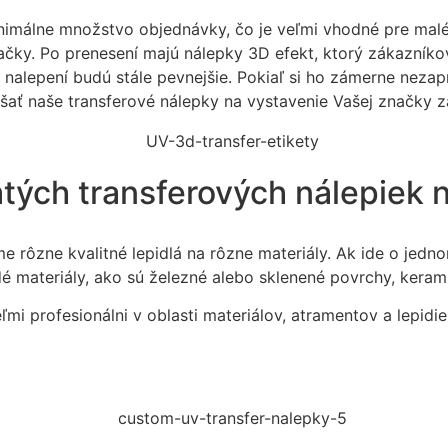
nimálne množstvo objednávky, čo je veľmi vhodné pre mal
čky. Po prenesení majú nálepky 3D efekt, ktorý zákazníko
 nalepení budú stále pevnejšie. Pokiaľ si ho zámerne neza
úšať naše transferové nálepky na vystavenie Vašej značky z
atých transferových nálepiek
e rôzne kvalitné lepidlá na rôzne materiály. Ak ide o jed
rdé materiály, ako sú železné alebo sklenené povrchy, kera
ľmi profesionálni v oblasti materiálov, atramentov a lepi