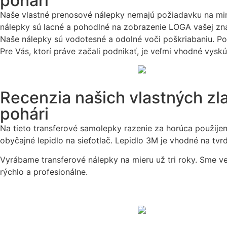
pohári
Naše vlastné prenosové nálepky nemajú požiadavku na mi
nálepky sú lacné a pohodlné na zobrazenie LOGA vašej zna
Naše nálepky sú vodotesné a odolné voči poškriabaniu. Po
Pre Vás, ktorí práve začali podnikať, je veľmi vhodné vysk
Recenzia našich vlastných zl
pohári
Na tieto transferové samolepky razenie za horúca použijem
obyčajné lepidlo na sieťotlač. Lepidlo 3M je vhodné na tv
Vyrábame transferové nálepky na mieru už tri roky. Sme ve
rýchlo a profesionálne.